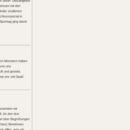
ber unser Tanzangebot
einsam mit den
inder studierten
hlussspezial in
 Sporttag ging damit
ilch-Monstern haben
 von uns
ft und gesiebt.
hat uns viel Spaß
tarteten wir
. An den drei
viel über Begrüßungen
lechtes) Benehmen
nt. Alles, was wir