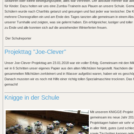
Skifahren oder kleine Bewegungsspiele, alles war vertreten. Der absolute Renner war a
für Kinder. Dazu holten wir uns eine Zumba-Trainerin aus Plauen an unsere Schule. Gem
Schülern wurde nach Charthits getanzt und gesungen und fast jeder war textsicher. Die K
mehrere Choreografien ein und am Ende des Tages tanzten alle gemeinsam in einem Absc
unserer Turnhalle und zeigten, was sie gelernt haben. Ein erfolgreicher, lustiger und toller
zu Ende und alle konnten sich auf die anstehenden Winterferien freuen.
Der Schulreporter
Projekttag "Joe-Clever"
Unser Joe-Clever-Projekttag am 23.01.2018 war ein voller Erfolg. Gemeinsam mit den M
wir in 6 Schritten unser eigenes Papier aus den alten Milchtüten hergestellt. Nachdem die
gesammelten Milchtüten zerkleinert und in Wasser aufgelöst waren, haben wir es geschöp
Danach mussten wir es noch mit Hilfe einer richtig tollen Spezialmaschine trocknen. Das 
gemacht!
Knigge in der Schule
Mit unserem KNIGGE-Projekt s
gemeinsam ins neue Jahr 2018
Projekttagen haben wir sehr 
in aller Welt, gutes (und sch
sowie Tischsitten kennen geler