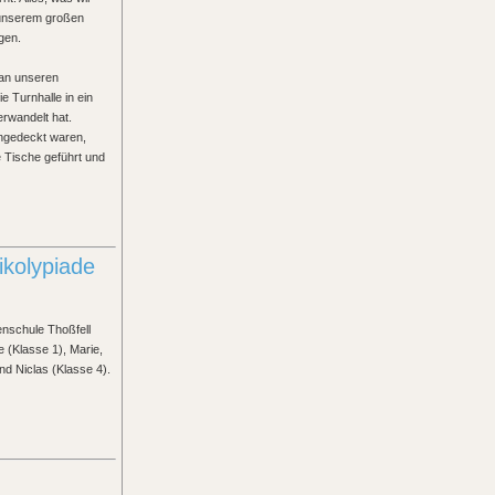
 unserem großen
gen.
an unseren
e Turnhalle in ein
erwandelt hat.
ngedeckt waren,
e Tische geführt und
ikolypiade
enschule Thoßfell
e (Klasse 1), Marie,
d Niclas (Klasse 4).