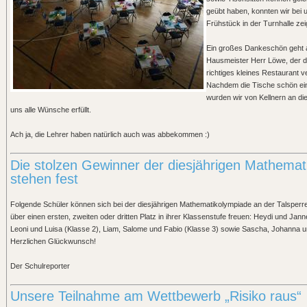
geübt haben, konnten wir bei
Frühstück in der Turnhalle zei
Ein großes Dankeschön geht 
Hausmeister Herr Löwe, der di
richtiges kleines Restaurant v
Nachdem die Tische schön ei
wurden wir von Kellnern an di
uns alle Wünsche erfüllt.
Ach ja, die Lehrer haben natürlich auch was abbekommen :)
Die stolzen Gewinner der diesjährigen Mathemat
stehen fest
Folgende Schüler können sich bei der diesjährigen Mathematikolympiade an der Talsperr
über einen ersten, zweiten oder dritten Platz in ihrer Klassenstufe freuen: Heydi und Jann
Leoni und Luisa (Klasse 2), Liam, Salome und Fabio (Klasse 3) sowie Sascha, Johanna un
Herzlichen Glückwunsch!
Der Schulreporter
Unsere Teilnahme am Wettbewerb „Risiko raus“