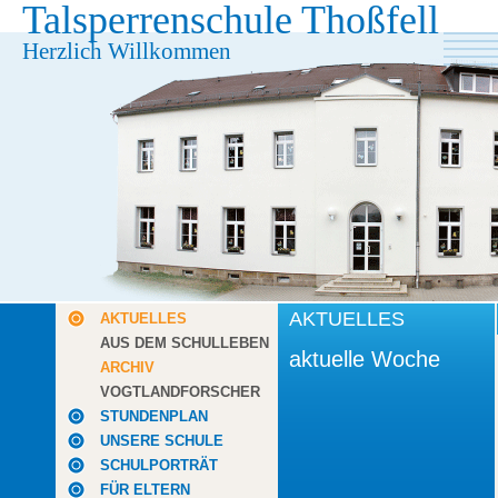
Talsperrenschule Thoßfell
Herzlich Willkommen
AKTUELLES
AKTUELLES
AUS DEM SCHULLEBEN
aktuelle Woche
ARCHIV
VOGTLANDFORSCHER
STUNDENPLAN
UNSERE SCHULE
SCHULPORTRÄT
FÜR ELTERN