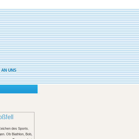
 AN UNS
ßfell
Zeichen des Sports.
gen. Ob Biathlon, Bob,