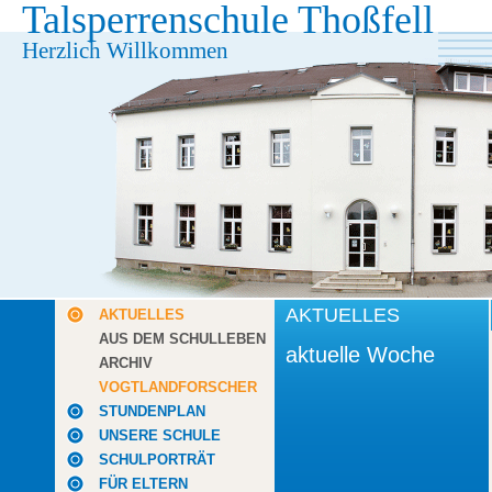
Talsperrenschule Thoßfell
Herzlich Willkommen
AKTUELLES
AKTUELLES
AUS DEM SCHULLEBEN
aktuelle Woche
ARCHIV
VOGTLANDFORSCHER
STUNDENPLAN
UNSERE SCHULE
SCHULPORTRÄT
FÜR ELTERN